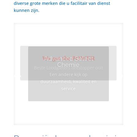
diverse grote merken die u facilitair van dienst
kunnen zijn.
We got the POWER
Advanced Select
Chemie
Beste Loodgieters ontstopper ooit
Een andere kijk op
duurzaamheid, kwaliteit en
service
Info