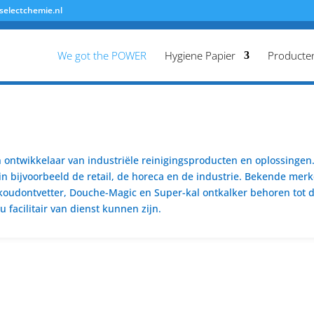
selectchemie.nl
We got the POWER
Hygiene Papier
Producte
ontwikkelaar van industriële reinigingsproducten en oplossingen. 
n bijvoorbeeld de retail, de horeca en de industrie. Bekende merk
koudontvetter, Douche-Magic en Super-kal ontkalker behoren tot de
 facilitair van dienst kunnen zijn.