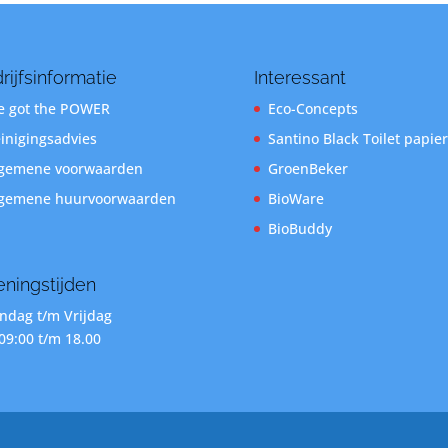
rijfsinformatie
Interessant
 got the POWER
Eco-Concepts
inigingsadvies
Santino Black Toilet papier
gemene voorwaarden
GroenBeker
gemene huurvoorwaarden
BioWare
BioBuddy
ningstijden
dag t/m Vrijdag
09:00 t/m 18.00