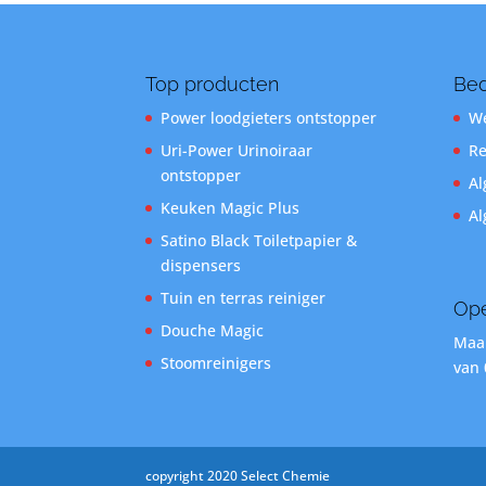
Top producten
Bed
Power loodgieters ontstopper
We
Uri-Power Urinoiraar
Re
ontstopper
Al
Keuken Magic Plus
Al
Satino Black Toiletpapier &
dispensers
Tuin en terras reiniger
Ope
Douche Magic
Maan
Stoomreinigers
van 
copyright 2020 Select Chemie