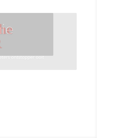
ie
he
R
eters ontstopper ooit