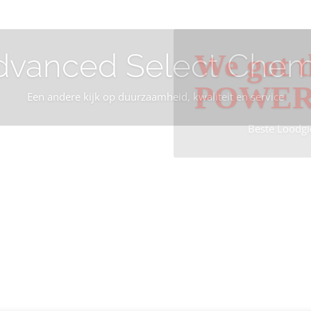
dvanced Select Chem
We got t
POWE
Een andere kijk op duurzaamheid, kwaliteit en service
Beste Loodgi
Info