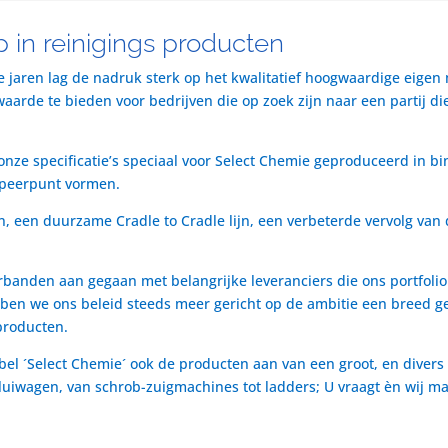
 in reinigings producten
te jaren lag de nadruk sterk op het kwalitatief hoogwaardige eigen
rde te bieden voor bedrijven die op zoek zijn naar een partij die 
nze specificatie’s speciaal voor Select Chemie geproduceerd in bi
speerpunt vormen.
n, een duurzame Cradle to Cradle lijn, een verbeterde vervolg van 
rbanden aan gegaan met belangrijke leveranciers die ons portfol
ben we ons beleid steeds meer gericht op de ambitie een breed ge
producten.
bel ´Select Chemie´ ook de producten aan van een groot, en divers
t luiwagen, van schrob-zuigmachines tot ladders; U vraagt èn wij m