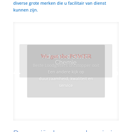
diverse grote merken die u facilitair van dienst
kunnen zijn.
We got the POWER
Advanced Select
Chemie
Beste Loodgieters ontstopper ooit
Een andere kijk op
duurzaamheid, kwaliteit en
service
Info