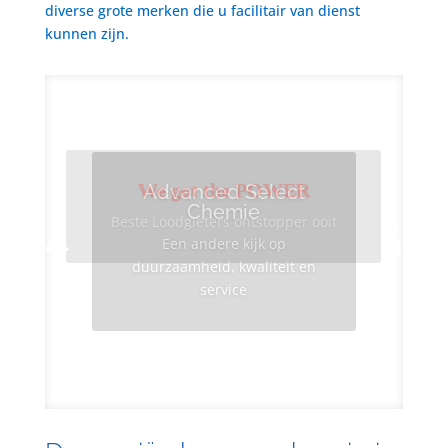
diverse grote merken die u facilitair van dienst
kunnen zijn.
We got the POWER
Advanced Select
Chemie
Beste Loodgieters ontstopper ooit
Een andere kijk op
duurzaamheid, kwaliteit en
service
Info