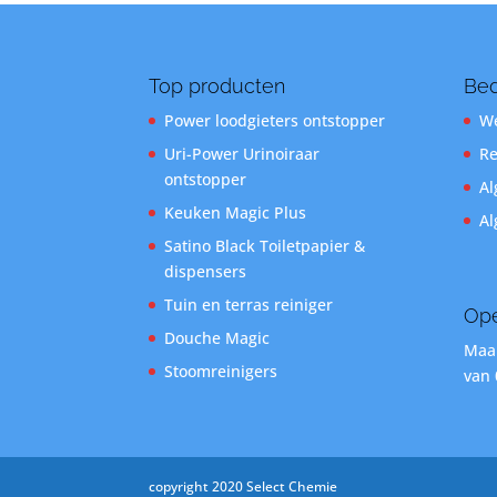
Top producten
Bed
Power loodgieters ontstopper
We
Uri-Power Urinoiraar
Re
ontstopper
Al
Keuken Magic Plus
Al
Satino Black Toiletpapier &
dispensers
Tuin en terras reiniger
Ope
Douche Magic
Maan
Stoomreinigers
van 
copyright 2020 Select Chemie