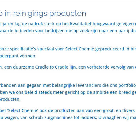
 in reinigings producten
te jaren lag de nadruk sterk op het kwalitatief hoogwaardige eigen
rde te bieden voor bedrijven die op zoek zijn naar een partij die 
nze specificatie’s speciaal voor Select Chemie geproduceerd in bi
speerpunt vormen.
n, een duurzame Cradle to Cradle lijn, een verbeterde vervolg van 
rbanden aan gegaan met belangrijke leveranciers die ons portfol
ben we ons beleid steeds meer gericht op de ambitie een breed ge
producten.
bel ´Select Chemie´ ook de producten aan van een groot, en divers
t luiwagen, van schrob-zuigmachines tot ladders; U vraagt èn wij m