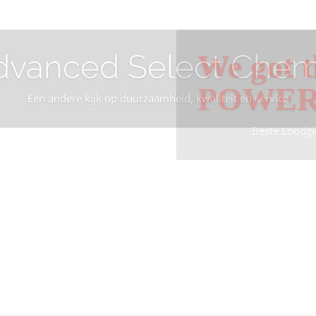
dvanced Select Chem
We got t
POWE
Een andere kijk op duurzaamheid, kwaliteit en service
Beste Loodgi
Info