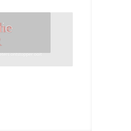
ie
he
R
eters ontstopper ooit