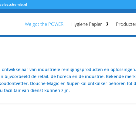
selectchemie.nl
We got the POWER
Hygiene Papier
Producte
ontwikkelaar van industriële reinigingsproducten en oplossingen. 
n bijvoorbeeld de retail, de horeca en de industrie. Bekende merk
koudontvetter, Douche-Magic en Super-kal ontkalker behoren tot de
 facilitair van dienst kunnen zijn.