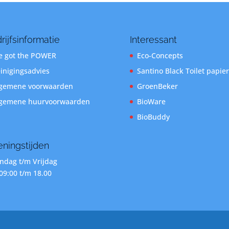
rijfsinformatie
Interessant
 got the POWER
Eco-Concepts
inigingsadvies
Santino Black Toilet papier
gemene voorwaarden
GroenBeker
gemene huurvoorwaarden
BioWare
BioBuddy
ningstijden
dag t/m Vrijdag
09:00 t/m 18.00