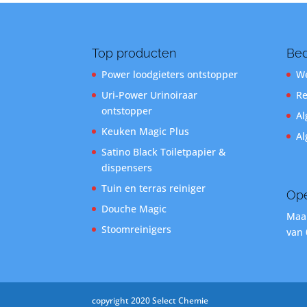
Top producten
Bed
Power loodgieters ontstopper
We
Uri-Power Urinoiraar
Re
ontstopper
Al
Keuken Magic Plus
Al
Satino Black Toiletpapier &
dispensers
Tuin en terras reiniger
Ope
Douche Magic
Maan
Stoomreinigers
van 
copyright 2020 Select Chemie