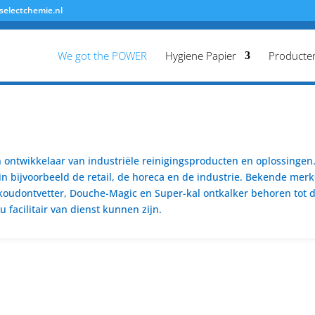
selectchemie.nl
We got the POWER
Hygiene Papier
Producte
ontwikkelaar van industriële reinigingsproducten en oplossingen. 
n bijvoorbeeld de retail, de horeca en de industrie. Bekende merk
koudontvetter, Douche-Magic en Super-kal ontkalker behoren tot de
 facilitair van dienst kunnen zijn.