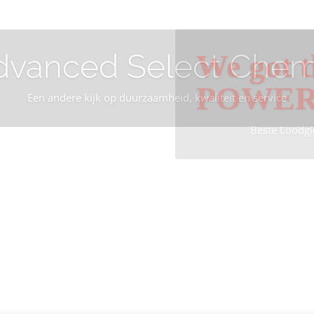
dvanced Select Chem
We got t
POWE
Een andere kijk op duurzaamheid, kwaliteit en service
Beste Loodgi
Info