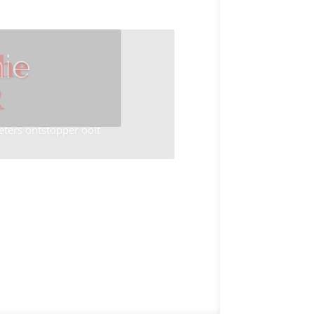
ie
he
R
eters ontstopper ooit