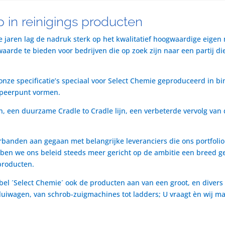
 in reinigings producten
te jaren lag de nadruk sterk op het kwalitatief hoogwaardige eigen
rde te bieden voor bedrijven die op zoek zijn naar een partij die 
nze specificatie’s speciaal voor Select Chemie geproduceerd in bi
speerpunt vormen.
n, een duurzame Cradle to Cradle lijn, een verbeterde vervolg van 
rbanden aan gegaan met belangrijke leveranciers die ons portfol
ben we ons beleid steeds meer gericht op de ambitie een breed ge
producten.
bel ´Select Chemie´ ook de producten aan van een groot, en divers
t luiwagen, van schrob-zuigmachines tot ladders; U vraagt èn wij m