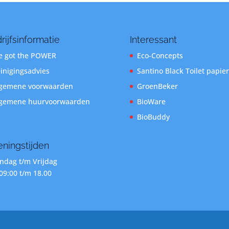
rijfsinformatie
Interessant
 got the POWER
Eco-Concepts
inigingsadvies
Santino Black Toilet papier
gemene voorwaarden
GroenBeker
gemene huurvoorwaarden
BioWare
BioBuddy
ningstijden
dag t/m Vrijdag
09:00 t/m 18.00