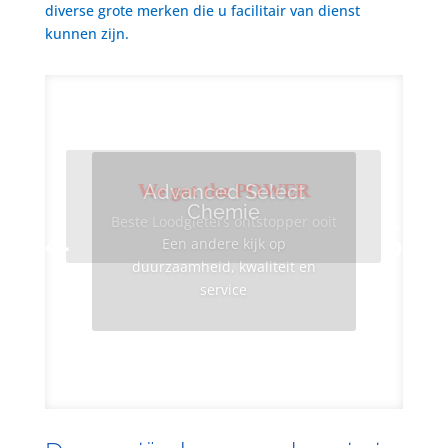
diverse grote merken die u facilitair van dienst
kunnen zijn.
We got the POWER
Advanced Select
Chemie
Beste Loodgieters ontstopper ooit
Een andere kijk op
duurzaamheid, kwaliteit en
service
Info