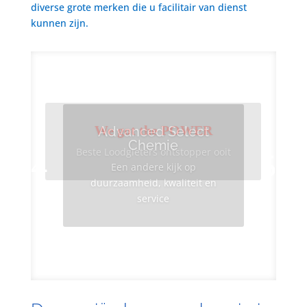
diverse grote merken die u facilitair van dienst
kunnen zijn.
We got the POWER
Advanced Select
Chemie
Beste Loodgieters ontstopper ooit
Een andere kijk op
duurzaamheid, kwaliteit en
service
Info