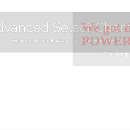
dvanced Select Chem
We got t
POWE
Een andere kijk op duurzaamheid, kwaliteit en service
Beste Loodgi
Info