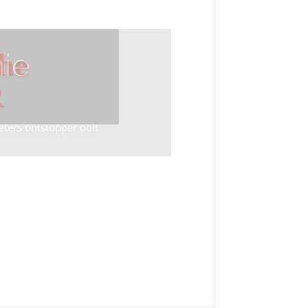
ie
he
R
eters ontstopper ooit