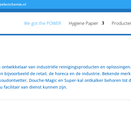
selectchemie.nl
We got the POWER
Hygiene Papier
Producte
ontwikkelaar van industriële reinigingsproducten en oplossingen. 
n bijvoorbeeld de retail, de horeca en de industrie. Bekende merk
koudontvetter, Douche-Magic en Super-kal ontkalker behoren tot de
 facilitair van dienst kunnen zijn.