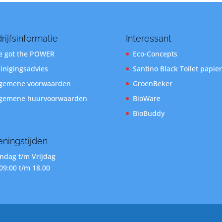
rijfsinformatie
Interessant
 got the POWER
Eco-Concepts
inigingsadvies
Santino Black Toilet papier
gemene voorwaarden
GroenBeker
gemene huurvoorwaarden
BioWare
BioBuddy
ningstijden
dag t/m Vrijdag
09:00 t/m 18.00