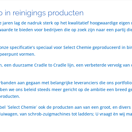
 in reinigings producten
te jaren lag de nadruk sterk op het kwalitatief hoogwaardige eigen
rde te bieden voor bedrijven die op zoek zijn naar een partij die 
nze specificatie’s speciaal voor Select Chemie geproduceerd in bi
speerpunt vormen.
n, een duurzame Cradle to Cradle lijn, een verbeterde vervolg van 
rbanden aan gegaan met belangrijke leveranciers die ons portfol
ben we ons beleid steeds meer gericht op de ambitie een breed ge
producten.
bel ´Select Chemie´ ook de producten aan van een groot, en divers
t luiwagen, van schrob-zuigmachines tot ladders; U vraagt èn wij m