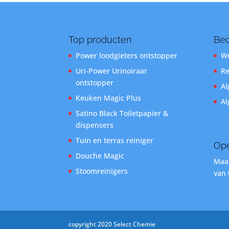
Top producten
Bed
Power loodgieters ontstopper
We
Uri-Power Urinoiraar
Re
ontstopper
Al
Keuken Magic Plus
Al
Satino Black Toiletpapier &
dispensers
Tuin en terras reiniger
Ope
Douche Magic
Maan
Stoomreinigers
van 
copyright 2020 Select Chemie