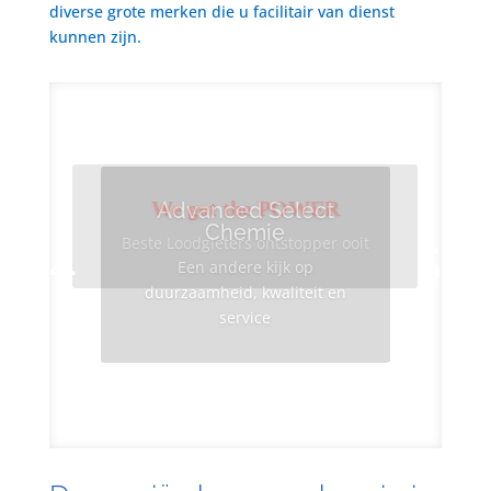
diverse grote merken die u facilitair van dienst
kunnen zijn.
We got the POWER
Advanced Select
Chemie
Beste Loodgieters ontstopper ooit
Een andere kijk op
duurzaamheid, kwaliteit en
service
Info