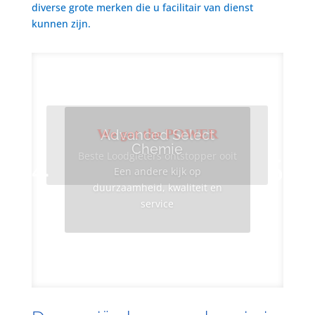
diverse grote merken die u facilitair van dienst
kunnen zijn.
We got the POWER
Advanced Select
Chemie
Beste Loodgieters ontstopper ooit
Een andere kijk op
duurzaamheid, kwaliteit en
service
Info