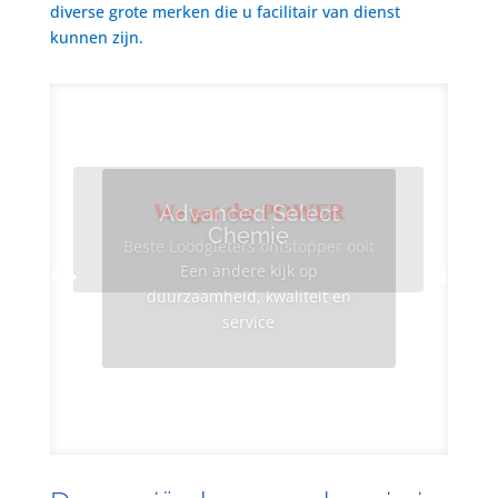
diverse grote merken die u facilitair van dienst
kunnen zijn.
We got the POWER
Advanced Select
Chemie
Beste Loodgieters ontstopper ooit
Een andere kijk op
duurzaamheid, kwaliteit en
service
Info