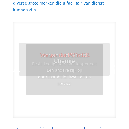
diverse grote merken die u facilitair van dienst
kunnen zijn.
We got the POWER
Advanced Select
Chemie
Beste Loodgieters ontstopper ooit
Een andere kijk op
duurzaamheid, kwaliteit en
service
Info