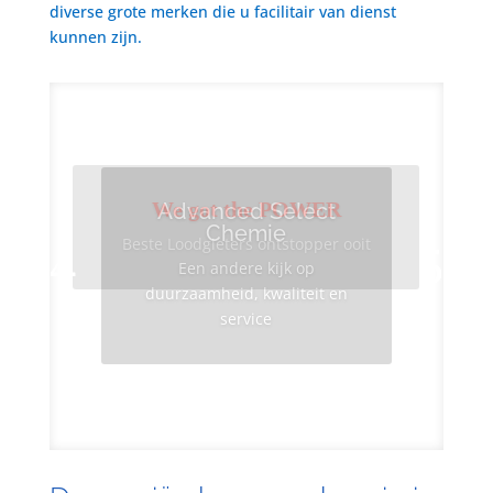
diverse grote merken die u facilitair van dienst
kunnen zijn.
We got the POWER
Advanced Select
Chemie
Beste Loodgieters ontstopper ooit
Een andere kijk op
duurzaamheid, kwaliteit en
service
Info