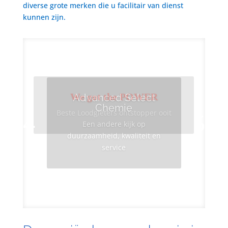
diverse grote merken die u facilitair van dienst
kunnen zijn.
We got the POWER
Advanced Select
Chemie
Beste Loodgieters ontstopper ooit
Een andere kijk op
duurzaamheid, kwaliteit en
service
Info