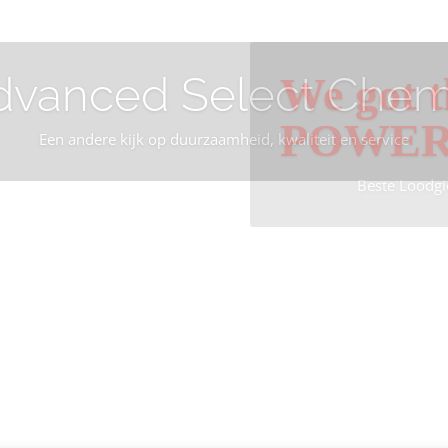
dvanced Select Chem
We got t
POWE
Een andere kijk op duurzaamheid, kwaliteit en service
Beste Loodgi
Info