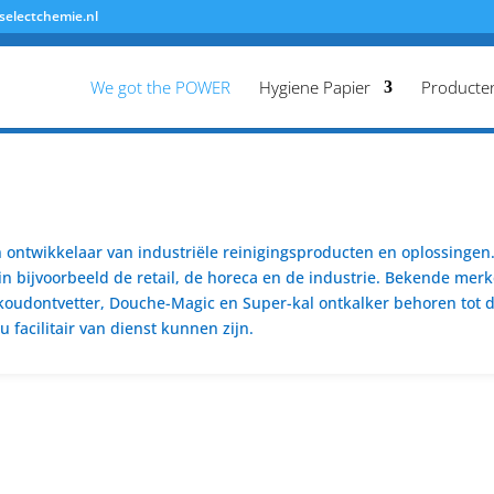
selectchemie.nl
We got the POWER
Hygiene Papier
Producte
ontwikkelaar van industriële reinigingsproducten en oplossingen. 
n bijvoorbeeld de retail, de horeca en de industrie. Bekende merk
koudontvetter, Douche-Magic en Super-kal ontkalker behoren tot de
 facilitair van dienst kunnen zijn.