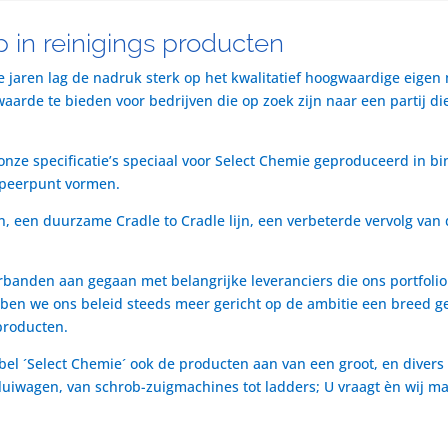
 in reinigings producten
te jaren lag de nadruk sterk op het kwalitatief hoogwaardige eigen
rde te bieden voor bedrijven die op zoek zijn naar een partij die 
nze specificatie’s speciaal voor Select Chemie geproduceerd in bi
speerpunt vormen.
n, een duurzame Cradle to Cradle lijn, een verbeterde vervolg van 
rbanden aan gegaan met belangrijke leveranciers die ons portfol
ben we ons beleid steeds meer gericht op de ambitie een breed ge
producten.
bel ´Select Chemie´ ook de producten aan van een groot, en divers
t luiwagen, van schrob-zuigmachines tot ladders; U vraagt èn wij m