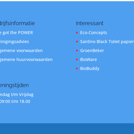
rijfsinformatie
Interessant
 got the POWER
Eco-Concepts
inigingsadvies
Santino Black Toilet papier
gemene voorwaarden
GroenBeker
gemene huurvoorwaarden
BioWare
BioBuddy
ningstijden
dag t/m Vrijdag
09:00 t/m 18.00