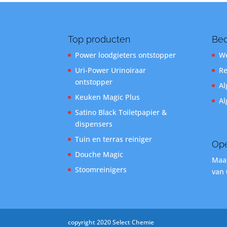
Top producten
Bed
Power loodgieters ontstopper
We
Uri-Power Urinoiraar
Re
ontstopper
Al
Keuken Magic Plus
Al
Satino Black Toiletpapier &
dispensers
Tuin en terras reiniger
Ope
Douche Magic
Maan
Stoomreinigers
van 
copyright 2020 Select Chemie