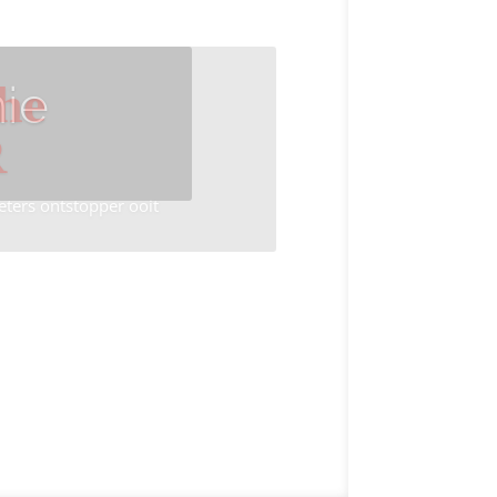
ie
he
R
eters ontstopper ooit