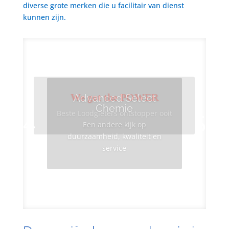
diverse grote merken die u facilitair van dienst
kunnen zijn.
We got the POWER
Advanced Select
Chemie
Beste Loodgieters ontstopper ooit
Een andere kijk op
duurzaamheid, kwaliteit en
service
Info