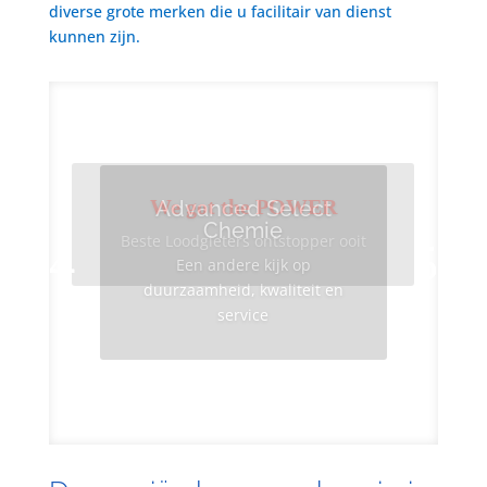
diverse grote merken die u facilitair van dienst
kunnen zijn.
We got the POWER
Advanced Select
Chemie
Beste Loodgieters ontstopper ooit
Een andere kijk op
duurzaamheid, kwaliteit en
service
Info