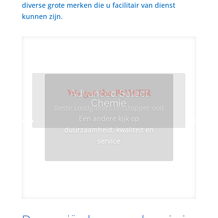
diverse grote merken die u facilitair van dienst
kunnen zijn.
We got the POWER
Advanced Select
Chemie
Beste Loodgieters ontstopper ooit
Een andere kijk op
duurzaamheid, kwaliteit en
service
Info