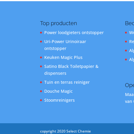
Top producten
Bed
Power loodgieters ontstopper
We
Uri-Power Urinoiraar
Re
ontstopper
Al
Keuken Magic Plus
Al
Satino Black Toiletpapier &
dispensers
Tuin en terras reiniger
Ope
Douche Magic
Maan
Stoomreinigers
van 
copyright 2020 Select Chemie