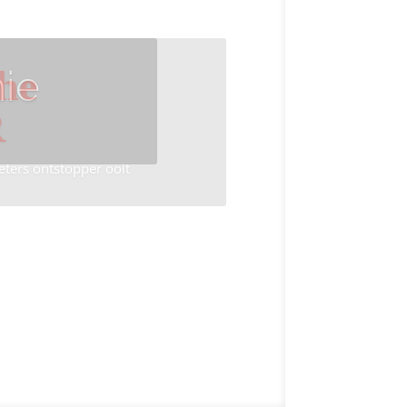
ie
he
R
eters ontstopper ooit