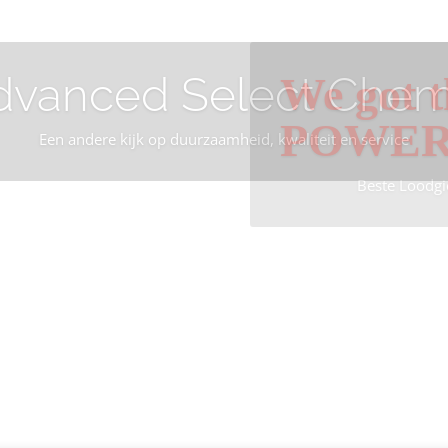
dvanced Select Chem
We got t
POWE
Een andere kijk op duurzaamheid, kwaliteit en service
Beste Loodgi
Info