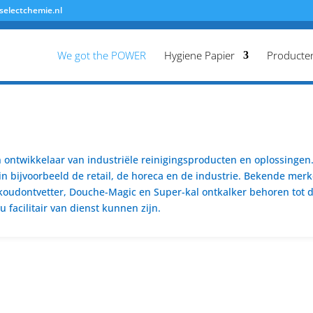
selectchemie.nl
We got the POWER
Hygiene Papier
Producte
ontwikkelaar van industriële reinigingsproducten en oplossingen. 
n bijvoorbeeld de retail, de horeca en de industrie. Bekende merk
koudontvetter, Douche-Magic en Super-kal ontkalker behoren tot de
 facilitair van dienst kunnen zijn.