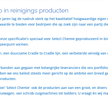
 in reinigings producten
te jaren lag de nadruk sterk op het kwalitatief hoogwaardige eigen
rde te bieden voor bedrijven die op zoek zijn naar een partij die 
nze specificatie’s speciaal voor Select Chemie geproduceerd in bi
speerpunt vormen.
n, een duurzame Cradle to Cradle lijn, een verbeterde vervolg van 
rbanden aan gegaan met belangrijke leveranciers die ons portfol
ben we ons beleid steeds meer gericht op de ambitie een breed ge
producten.
bel ´Select Chemie´ ook de producten aan van een groot, en divers
t luiwagen, van schrob-zuigmachines tot ladders; U vraagt èn wij m