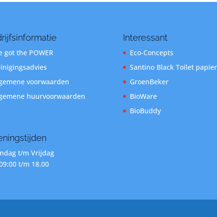
rijfsinformatie
Interessant
 got the POWER
Eco-Concepts
inigingsadvies
Santino Black Toilet papier
gemene voorwaarden
GroenBeker
gemene huurvoorwaarden
BioWare
BioBuddy
ningstijden
dag t/m Vrijdag
09:00 t/m 18.00