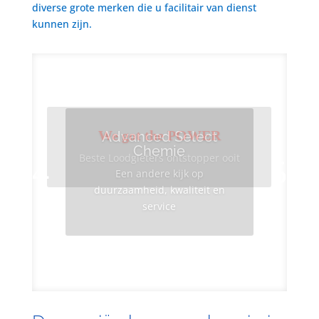
diverse grote merken die u facilitair van dienst
kunnen zijn.
We got the POWER
Advanced Select
Chemie
Beste Loodgieters ontstopper ooit
Een andere kijk op
duurzaamheid, kwaliteit en
service
Info