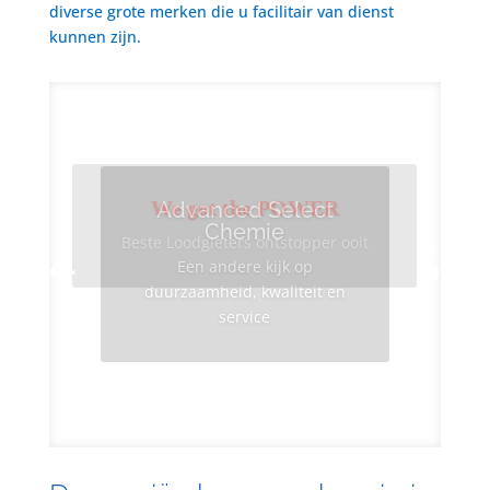
diverse grote merken die u facilitair van dienst
kunnen zijn.
We got the POWER
Advanced Select
Chemie
Beste Loodgieters ontstopper ooit
Een andere kijk op
duurzaamheid, kwaliteit en
service
Info