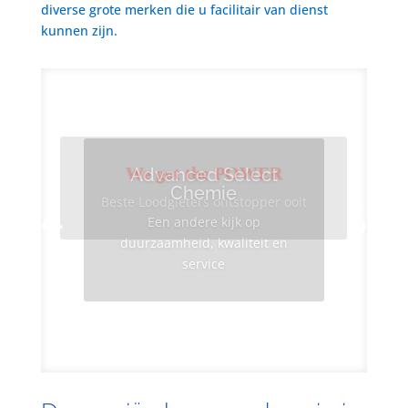
diverse grote merken die u facilitair van dienst
kunnen zijn.
We got the POWER
Advanced Select
Chemie
Beste Loodgieters ontstopper ooit
Een andere kijk op
duurzaamheid, kwaliteit en
service
Info