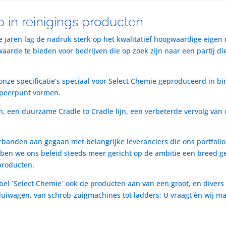
 in reinigings producten
te jaren lag de nadruk sterk op het kwalitatief hoogwaardige eigen
rde te bieden voor bedrijven die op zoek zijn naar een partij die 
nze specificatie’s speciaal voor Select Chemie geproduceerd in bi
speerpunt vormen.
n, een duurzame Cradle to Cradle lijn, een verbeterde vervolg van 
rbanden aan gegaan met belangrijke leveranciers die ons portfol
ben we ons beleid steeds meer gericht op de ambitie een breed ge
producten.
bel ´Select Chemie´ ook de producten aan van een groot, en divers
t luiwagen, van schrob-zuigmachines tot ladders; U vraagt èn wij m