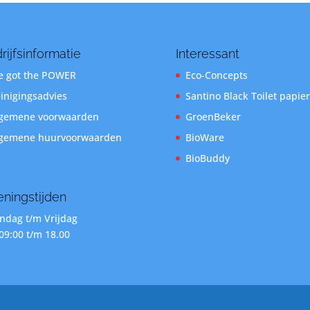
rijfsinformatie
Interessant
 got the POWER
Eco-Concepts
inigingsadvies
Santino Black Toilet papier
gemene voorwaarden
GroenBeker
gemene huurvoorwaarden
BioWare
BioBuddy
ningstijden
dag t/m Vrijdag
09:00 t/m 18.00