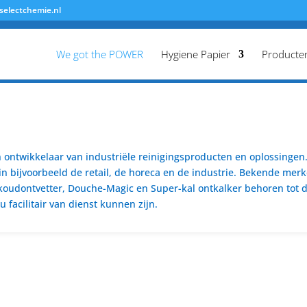
selectchemie.nl
We got the POWER
Hygiene Papier
Producte
ontwikkelaar van industriële reinigingsproducten en oplossingen. 
n bijvoorbeeld de retail, de horeca en de industrie. Bekende merk
koudontvetter, Douche-Magic en Super-kal ontkalker behoren tot de
 facilitair van dienst kunnen zijn.