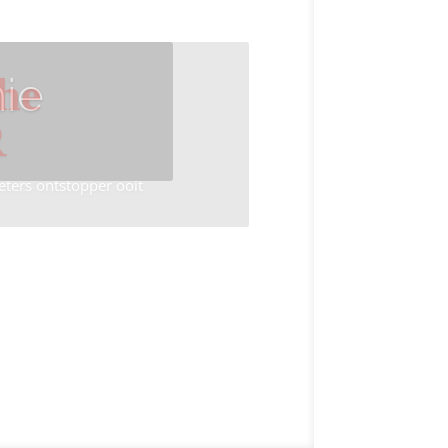
ie
he
R
eters ontstopper ooit