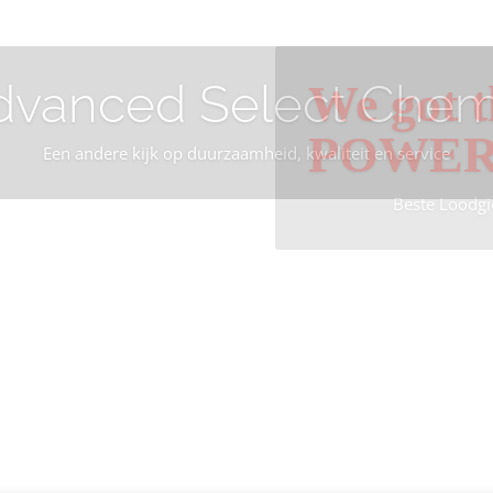
dvanced Select Chem
We got t
POWE
Een andere kijk op duurzaamheid, kwaliteit en service
Beste Loodgi
Info