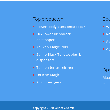
Top producten
Bed
Power loodgieters ontstopper
We
Uri-Power Urinoiraar
Re
ontstopper
Al
Keuken Magic Plus
Al
Satino Black Toiletpapier &
dispensers
Tuin en terras reiniger
Ope
Douche Magic
Maan
Stoomreinigers
van 
copyright 2020 Select Chemie