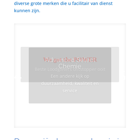
diverse grote merken die u facilitair van dienst
kunnen zijn.
We got the POWER
Advanced Select
Chemie
Beste Loodgieters ontstopper ooit
Een andere kijk op
duurzaamheid, kwaliteit en
service
Info