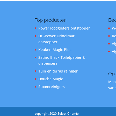
Top producten
Bed
Power loodgieters ontstopper
We
Uri-Power Urinoiraar
Re
ontstopper
Al
Keuken Magic Plus
Al
Satino Black Toiletpapier &
dispensers
Tuin en terras reiniger
Ope
Douche Magic
Maan
Stoomreinigers
van 
copyright 2020 Select Chemie