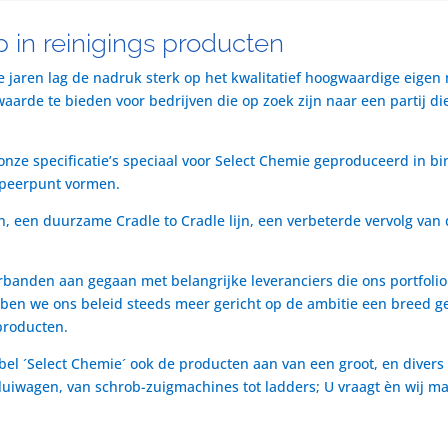
 in reinigings producten
te jaren lag de nadruk sterk op het kwalitatief hoogwaardige eigen
rde te bieden voor bedrijven die op zoek zijn naar een partij die 
nze specificatie’s speciaal voor Select Chemie geproduceerd in bi
speerpunt vormen.
n, een duurzame Cradle to Cradle lijn, een verbeterde vervolg van 
rbanden aan gegaan met belangrijke leveranciers die ons portfol
ben we ons beleid steeds meer gericht op de ambitie een breed ge
producten.
bel ´Select Chemie´ ook de producten aan van een groot, en divers
t luiwagen, van schrob-zuigmachines tot ladders; U vraagt èn wij m