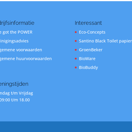
rijfsinformatie
Interessant
 got the POWER
Eco-Concepts
inigingsadvies
Santino Black Toilet papier
gemene voorwaarden
GroenBeker
gemene huurvoorwaarden
BioWare
BioBuddy
ningstijden
dag t/m Vrijdag
09:00 t/m 18.00