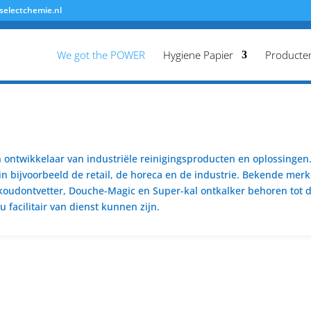
selectchemie.nl
We got the POWER
Hygiene Papier
Producte
ontwikkelaar van industriële reinigingsproducten en oplossingen. 
n bijvoorbeeld de retail, de horeca en de industrie. Bekende merk
koudontvetter, Douche-Magic en Super-kal ontkalker behoren tot de
 facilitair van dienst kunnen zijn.