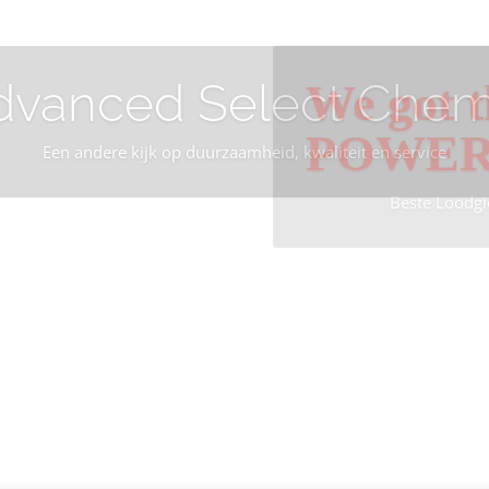
dvanced Select Chem
We got t
POWE
Een andere kijk op duurzaamheid, kwaliteit en service
Beste Loodgi
Info