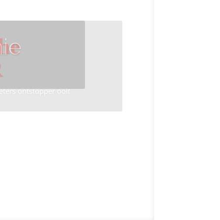
ie
he
R
eters ontstopper ooit