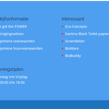
rijfsinformatie
Interessant
 got the POWER
Eco-Concepts
inigingsadvies
Santino Black Toilet papier
gemene voorwaarden
GroenBeker
gemene huurvoorwaarden
BioWare
BioBuddy
ningstijden
dag t/m Vrijdag
09:00 t/m 18.00