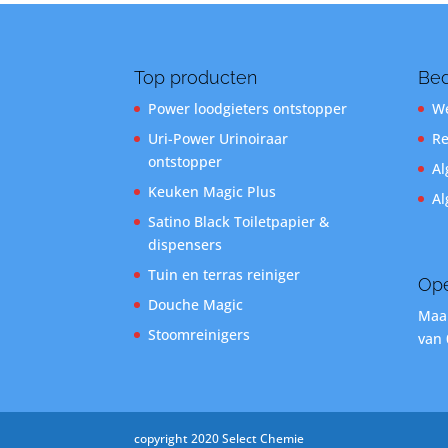
Top producten
Bed
Power loodgieters ontstopper
We
Uri-Power Urinoiraar
Re
ontstopper
Al
Keuken Magic Plus
Al
Satino Black Toiletpapier &
dispensers
Tuin en terras reiniger
Ope
Douche Magic
Maan
Stoomreinigers
van 
copyright 2020 Select Chemie