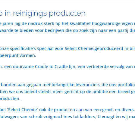
 in reinigings producten
te jaren lag de nadruk sterk op het kwalitatief hoogwaardige eigen
rde te bieden voor bedrijven die op zoek zijn naar een partij die 
nze specificatie’s speciaal voor Select Chemie geproduceerd in bi
speerpunt vormen.
n, een duurzame Cradle to Cradle lijn, een verbeterde vervolg van 
rbanden aan gegaan met belangrijke leveranciers die ons portfol
ben we ons beleid steeds meer gericht op de ambitie een breed ge
producten.
bel ´Select Chemie´ ook de producten aan van een groot, en divers
t luiwagen, van schrob-zuigmachines tot ladders; U vraagt èn wij m