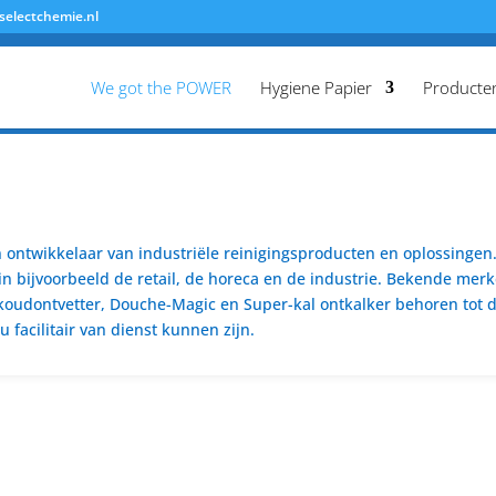
selectchemie.nl
We got the POWER
Hygiene Papier
Producte
ontwikkelaar van industriële reinigingsproducten en oplossingen. 
n bijvoorbeeld de retail, de horeca en de industrie. Bekende merk
koudontvetter, Douche-Magic en Super-kal ontkalker behoren tot de
 facilitair van dienst kunnen zijn.