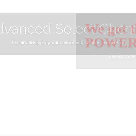
dvanced Select Chem
We got t
POWE
Een andere kijk op duurzaamheid, kwaliteit en service
Beste Loodgi
Info