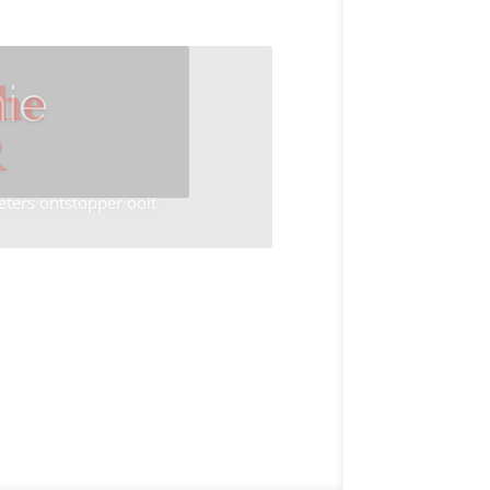
ie
he
R
eters ontstopper ooit