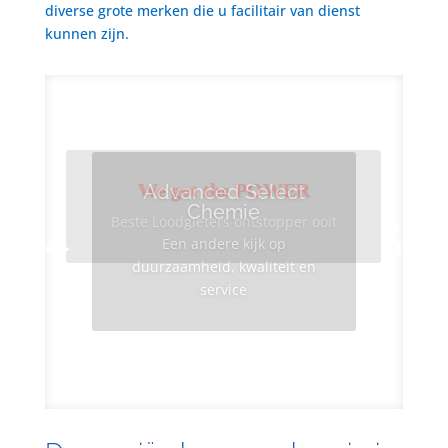
diverse grote merken die u facilitair van dienst
kunnen zijn.
We got the POWER
Advanced Select
Chemie
Beste Loodgieters ontstopper ooit
Een andere kijk op
duurzaamheid, kwaliteit en
service
Info