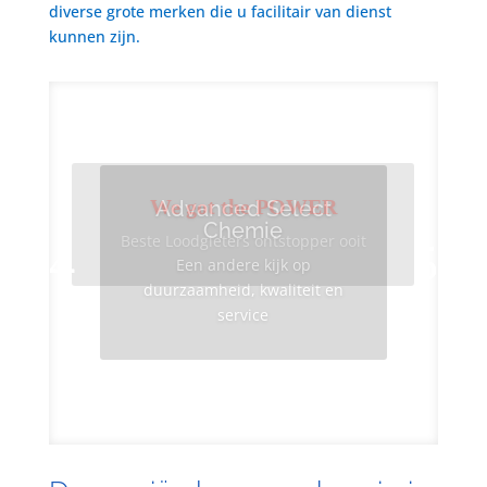
diverse grote merken die u facilitair van dienst
kunnen zijn.
We got the POWER
Advanced Select
Chemie
Beste Loodgieters ontstopper ooit
Een andere kijk op
duurzaamheid, kwaliteit en
service
Info