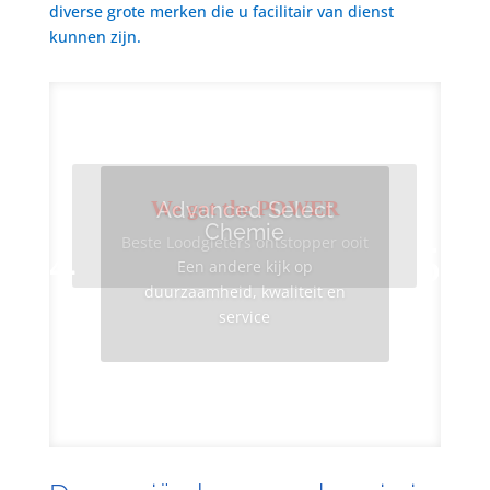
diverse grote merken die u facilitair van dienst
kunnen zijn.
We got the POWER
Advanced Select
Chemie
Beste Loodgieters ontstopper ooit
Een andere kijk op
duurzaamheid, kwaliteit en
service
Info