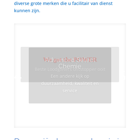
diverse grote merken die u facilitair van dienst
kunnen zijn.
We got the POWER
Advanced Select
Chemie
Beste Loodgieters ontstopper ooit
Een andere kijk op
duurzaamheid, kwaliteit en
service
Info