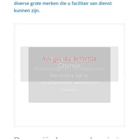
diverse grote merken die u facilitair van dienst
kunnen zijn.
We got the POWER
Advanced Select
Chemie
Beste Loodgieters ontstopper ooit
Een andere kijk op
duurzaamheid, kwaliteit en
service
Info