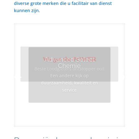
diverse grote merken die u facilitair van dienst
kunnen zijn.
We got the POWER
Advanced Select
Chemie
Beste Loodgieters ontstopper ooit
Een andere kijk op
duurzaamheid, kwaliteit en
service
Info