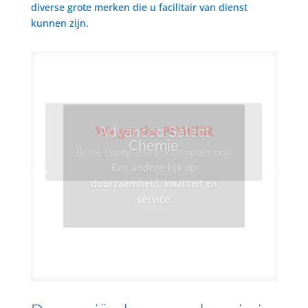
diverse grote merken die u facilitair van dienst
kunnen zijn.
We got the POWER
Advanced Select
Chemie
Beste Loodgieters ontstopper ooit
Een andere kijk op
duurzaamheid, kwaliteit en
service
Info