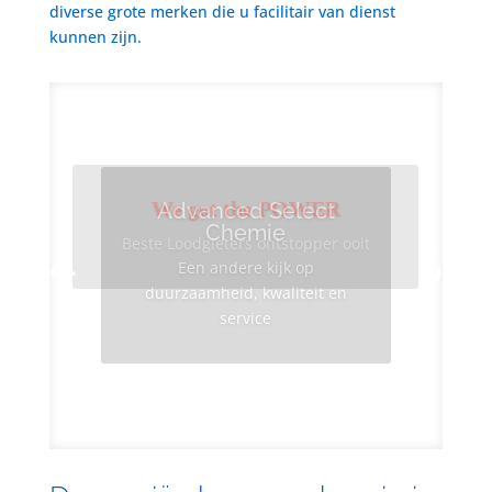
diverse grote merken die u facilitair van dienst
kunnen zijn.
We got the POWER
Advanced Select
Chemie
Beste Loodgieters ontstopper ooit
Een andere kijk op
duurzaamheid, kwaliteit en
service
Info