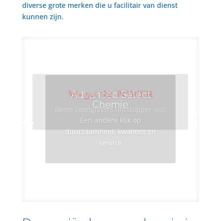
diverse grote merken die u facilitair van dienst
kunnen zijn.
We got the POWER
Advanced Select
Chemie
Beste Loodgieters ontstopper ooit
Een andere kijk op
duurzaamheid, kwaliteit en
service
Info