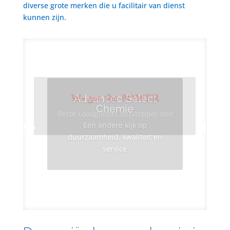
diverse grote merken die u facilitair van dienst
kunnen zijn.
We got the POWER
Advanced Select
Chemie
Beste Loodgieters ontstopper ooit
Een andere kijk op
duurzaamheid, kwaliteit en
service
Info