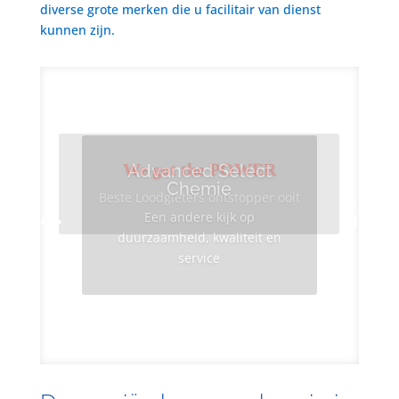
diverse grote merken die u facilitair van dienst
kunnen zijn.
We got the POWER
Advanced Select
Chemie
Beste Loodgieters ontstopper ooit
Een andere kijk op
duurzaamheid, kwaliteit en
service
Info