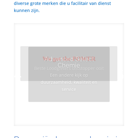
diverse grote merken die u facilitair van dienst
kunnen zijn.
We got the POWER
Advanced Select
Chemie
Beste Loodgieters ontstopper ooit
Een andere kijk op
duurzaamheid, kwaliteit en
service
Info