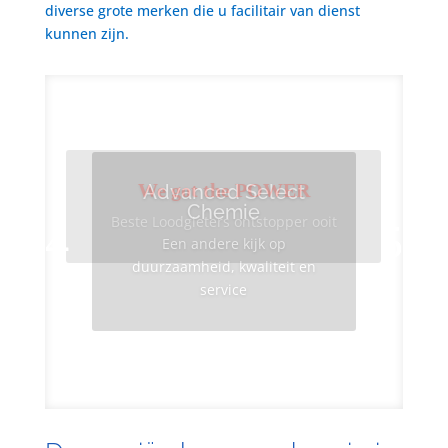
diverse grote merken die u facilitair van dienst
kunnen zijn.
We got the POWER
Advanced Select
Chemie
Beste Loodgieters ontstopper ooit
Een andere kijk op
duurzaamheid, kwaliteit en
service
Info