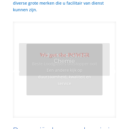
diverse grote merken die u facilitair van dienst
kunnen zijn.
We got the POWER
Advanced Select
Chemie
Beste Loodgieters ontstopper ooit
Een andere kijk op
duurzaamheid, kwaliteit en
service
Info