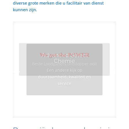
diverse grote merken die u facilitair van dienst
kunnen zijn.
We got the POWER
Advanced Select
Chemie
Beste Loodgieters ontstopper ooit
Een andere kijk op
duurzaamheid, kwaliteit en
service
Info