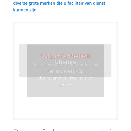
diverse grote merken die u facilitair van dienst
kunnen zijn.
We got the POWER
Advanced Select
Chemie
Beste Loodgieters ontstopper ooit
Een andere kijk op
duurzaamheid, kwaliteit en
service
Info