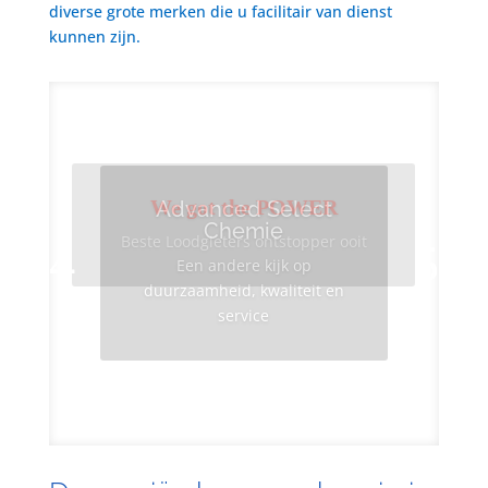
diverse grote merken die u facilitair van dienst
kunnen zijn.
We got the POWER
Advanced Select
Chemie
Beste Loodgieters ontstopper ooit
Een andere kijk op
duurzaamheid, kwaliteit en
service
Info