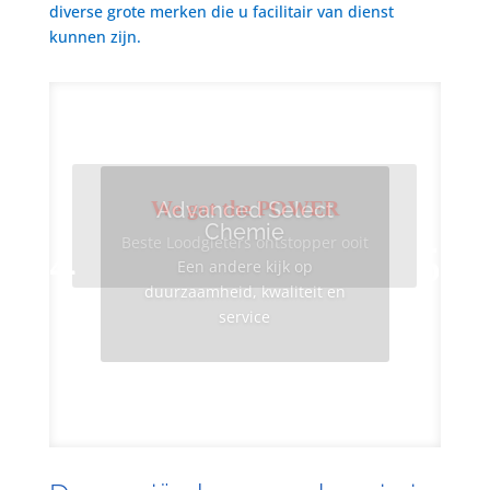
diverse grote merken die u facilitair van dienst
kunnen zijn.
We got the POWER
Advanced Select
Chemie
Beste Loodgieters ontstopper ooit
Een andere kijk op
duurzaamheid, kwaliteit en
service
Info