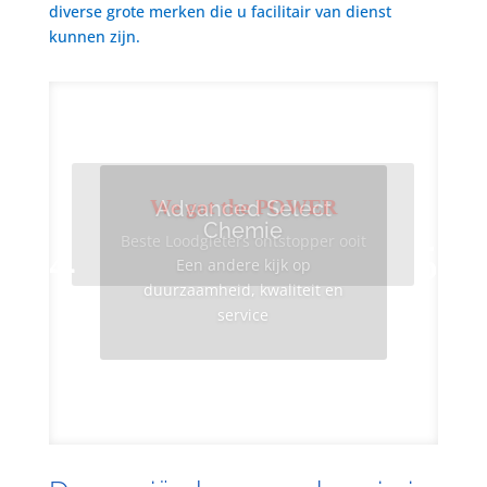
diverse grote merken die u facilitair van dienst
kunnen zijn.
We got the POWER
Advanced Select
Chemie
Beste Loodgieters ontstopper ooit
Een andere kijk op
duurzaamheid, kwaliteit en
service
Info