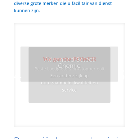
diverse grote merken die u facilitair van dienst
kunnen zijn.
We got the POWER
Advanced Select
Chemie
Beste Loodgieters ontstopper ooit
Een andere kijk op
duurzaamheid, kwaliteit en
service
Info