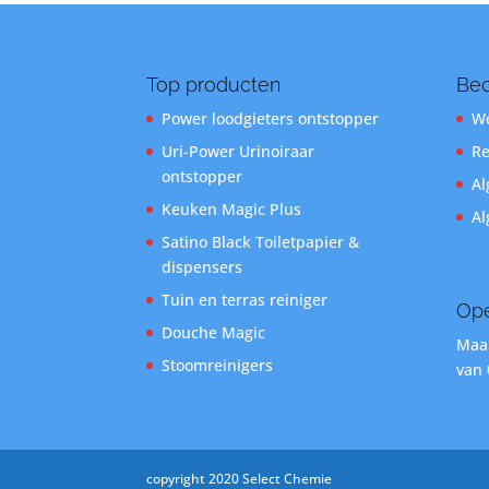
Top producten
Bed
Power loodgieters ontstopper
We
Uri-Power Urinoiraar
Re
ontstopper
Al
Keuken Magic Plus
Al
Satino Black Toiletpapier &
dispensers
Tuin en terras reiniger
Ope
Douche Magic
Maan
Stoomreinigers
van 
copyright 2020 Select Chemie