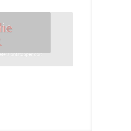
ie
he
R
eters ontstopper ooit