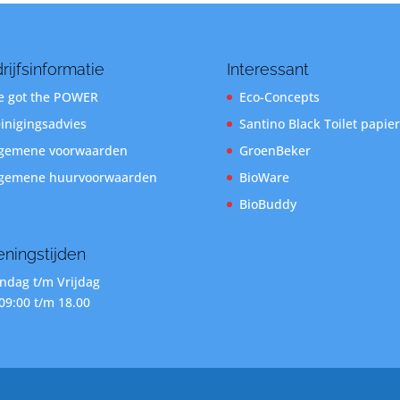
rijfsinformatie
Interessant
 got the POWER
Eco-Concepts
inigingsadvies
Santino Black Toilet papier
gemene voorwaarden
GroenBeker
gemene huurvoorwaarden
BioWare
BioBuddy
ningstijden
dag t/m Vrijdag
09:00 t/m 18.00