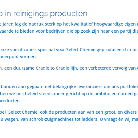
 in reinigings producten
te jaren lag de nadruk sterk op het kwalitatief hoogwaardige eigen
rde te bieden voor bedrijven die op zoek zijn naar een partij die 
nze specificatie’s speciaal voor Select Chemie geproduceerd in bi
speerpunt vormen.
n, een duurzame Cradle to Cradle lijn, een verbeterde vervolg van 
rbanden aan gegaan met belangrijke leveranciers die ons portfol
ben we ons beleid steeds meer gericht op de ambitie een breed ge
producten.
bel ´Select Chemie´ ook de producten aan van een groot, en divers
t luiwagen, van schrob-zuigmachines tot ladders; U vraagt èn wij m