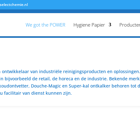
selectchemie.nl
We got the POWER
Hygiene Papier
Producte
ontwikkelaar van industriële reinigingsproducten en oplossingen. 
n bijvoorbeeld de retail, de horeca en de industrie. Bekende merk
koudontvetter, Douche-Magic en Super-kal ontkalker behoren tot de
 facilitair van dienst kunnen zijn.