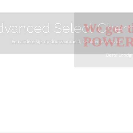
dvanced Select Chem
We got t
POWE
Een andere kijk op duurzaamheid, kwaliteit en service
Beste Loodgi
Info