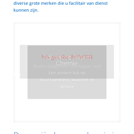
diverse grote merken die u facilitair van dienst
kunnen zijn.
We got the POWER
Advanced Select
Chemie
Beste Loodgieters ontstopper ooit
Een andere kijk op
duurzaamheid, kwaliteit en
service
Info