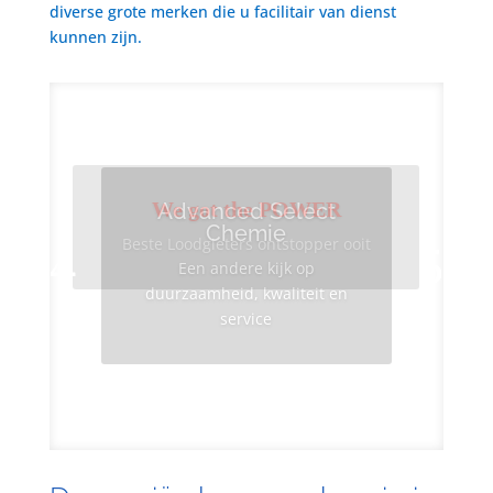
diverse grote merken die u facilitair van dienst
kunnen zijn.
We got the POWER
Advanced Select
Chemie
Beste Loodgieters ontstopper ooit
Een andere kijk op
duurzaamheid, kwaliteit en
service
Info